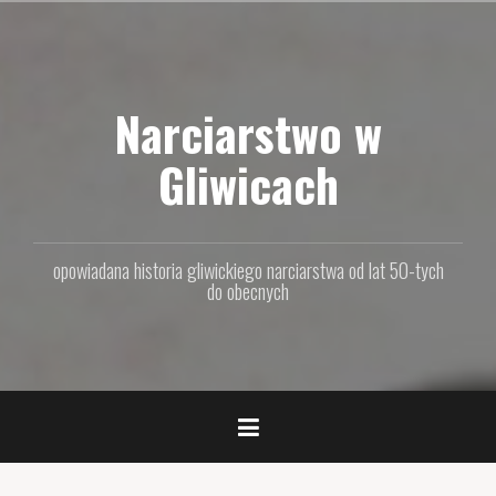
P
r
z
e
Narciarstwo w
j
d
ź
Gliwicach
d
o
t
r
opowiadana historia gliwickiego narciarstwa od lat 50-tych
e
do obecnych
ś
c
i