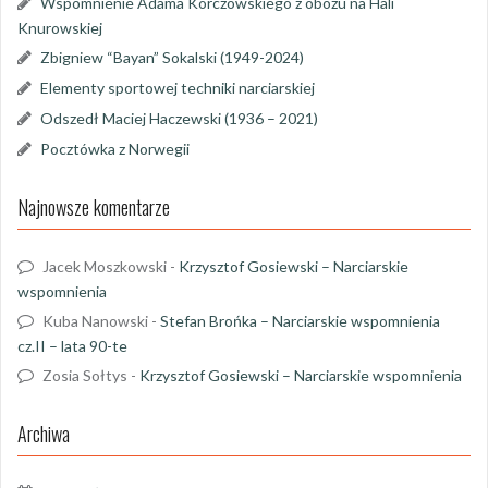
Wspomnienie Adama Korczowskiego z obozu na Hali
Knurowskiej
Zbigniew “Bayan” Sokalski (1949-2024)
Elementy sportowej techniki narciarskiej
Odszedł Maciej Haczewski (1936 – 2021)
Pocztówka z Norwegii
Najnowsze komentarze
Jacek Moszkowski
-
Krzysztof Gosiewski – Narciarskie
wspomnienia
Kuba Nanowski
-
Stefan Brońka – Narciarskie wspomnienia
cz.II – lata 90-te
Zosia Sołtys
-
Krzysztof Gosiewski – Narciarskie wspomnienia
Archiwa