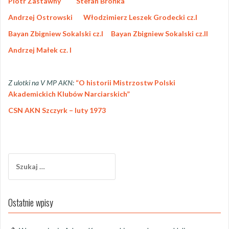
Piotr Zastawny
Stefan Brońka
Andrzej Ostrowski
Włodzimierz Leszek Grodecki cz.I
Bayan Zbigniew Sokalski cz.I
Bayan Zbigniew Sokalski cz.II
Andrzej Małek cz. I
Z ulotki na V MP AKN:
“O historii Mistrzostw Polski
Akademickich Klubów Narciarskich”
CSN AKN Szczyrk – luty 1973
S
z
u
k
Ostatnie wpisy
a
j
: