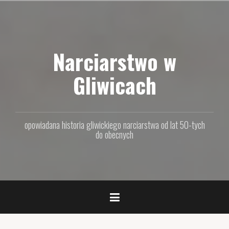
P
r
z
e
Narciarstwo w
j
d
ź
Gliwicach
d
o
t
r
opowiadana historia gliwickiego narciarstwa od lat 50-tych
e
do obecnych
ś
c
i