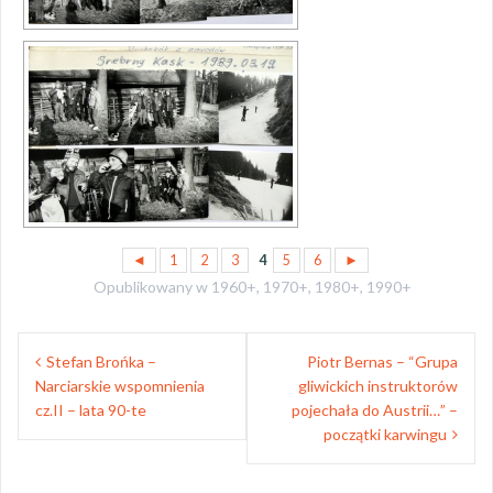
◄
1
2
3
4
5
6
►
Opublikowany w
1960+
,
1970+
,
1980+
,
1990+
N
Stefan Brońka –
Piotr Bernas – “Grupa
Narciarskie wspomnienia
gliwickich instruktorów
a
cz.II – lata 90-te
pojechała do Austrii…” –
w
początki karwingu
i