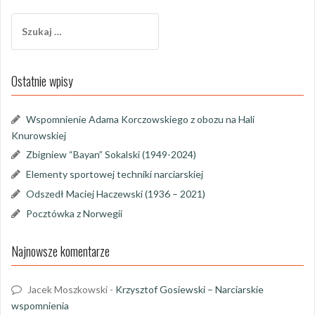
g
S
a
z
u
c
k
j
Ostatnie wpisy
a
j
a
:
Wspomnienie Adama Korczowskiego z obozu na Hali
w
Knurowskiej
p
Zbigniew “Bayan” Sokalski (1949-2024)
i
Elementy sportowej techniki narciarskiej
s
Odszedł Maciej Haczewski (1936 – 2021)
Pocztówka z Norwegii
u
Najnowsze komentarze
Jacek Moszkowski
-
Krzysztof Gosiewski – Narciarskie
wspomnienia